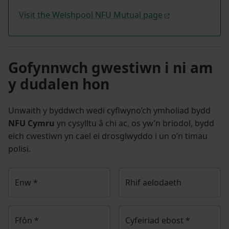
Visit the Welshpool NFU Mutual page
Gofynnwch gwestiwn i ni am
y dudalen hon
Unwaith y byddwch wedi cyflwyno’ch ymholiad bydd
NFU Cymru
yn cysylltu â chi ac, os yw’n briodol, bydd
eich cwestiwn yn cael ei drosglwyddo i un o’n timau
polisi.
Enw
*
Rhif aelodaeth
Ffôn
*
Cyfeiriad ebost
*