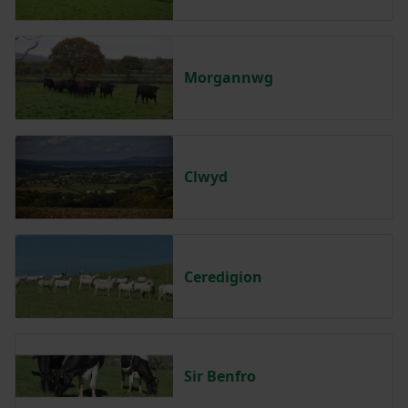
Morgannwg
Clwyd
Ceredigion
Sir Benfro