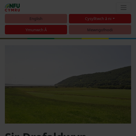
English
Cysylltwch â ni
Ymunwch Â
Mewngofnodi