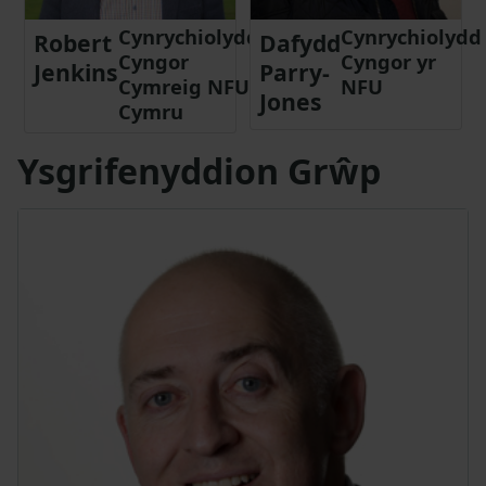
Cynrychiolydd
Cynrychiolydd
Robert
Dafydd
Cyngor
Cyngor yr
Jenkins
Parry-
Cymreig NFU
NFU
Jones
Cymru
Ysgrifenyddion Grŵp