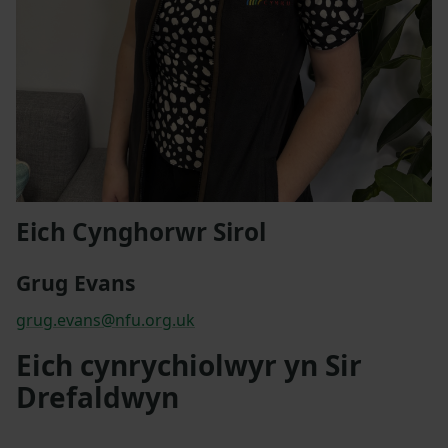
Eich Cynghorwr Sirol
Grug Evans
grug.evans@nfu.org.uk
Eich cynrychiolwyr yn Sir
Drefaldwyn