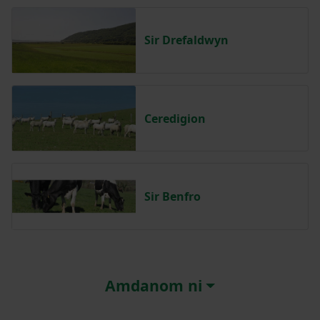
Sir Drefaldwyn
Ceredigion
Sir Benfro
Amdanom ni