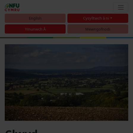
English
Cysylltwch â ni
Ymunwch Â
Mewngofnodi