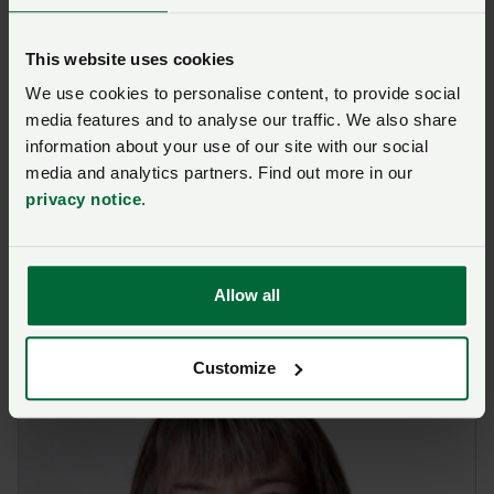
Lona Davies
This website uses cookies
YSGRIFENYDDES GRŴP
We use cookies to personalise content, to provide social
media features and to analyse our traffic. We also share
Llanrwst
information about your use of our site with our social
media and analytics partners. Find out more in our
Ffôn: 01492 640113
privacy notice
.
Ewch i wefan NFU Mutual Llanrwst yma
Allow all
Customize