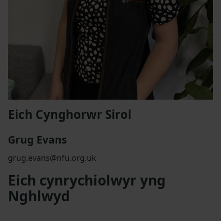
Eich Cynghorwr Sirol
Grug Evans
grug.evans@nfu.org.uk
Eich cynrychiolwyr yng
Nghlwyd