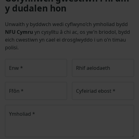
y dudalen hon
Unwaith y byddwch wedi cyflwyno’ch ymholiad bydd
NFU Cymru
yn cysylltu â chi ac, os yw’n briodol, bydd
eich cwestiwn yn cael ei drosglwyddo i un o’n timau
polisi.
Enw
*
Rhif aelodaeth
Ffôn
*
Cyfeiriad ebost
*
Ymholiad
*