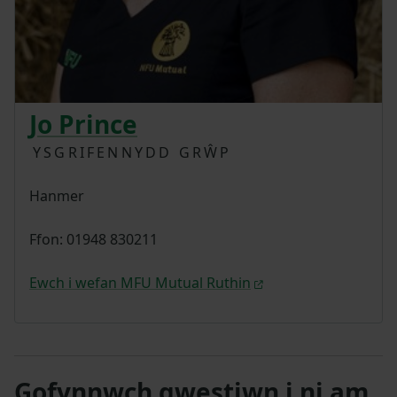
Jo Prince
YSGRIFENNYDD GRŴP
Hanmer
Ffon: 01948 830211
Ewch i wefan MFU Mutual Ruthin
Gofynnwch gwestiwn i ni am