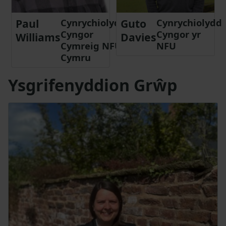
Paul
Cynrychiolydd
Guto
Cynrychiolydd
Cyngor
Cyngor yr
Williams
Davies
Cymreig NFU
NFU
Cymru
Ysgrifenyddion Grŵp