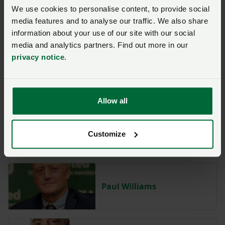
We use cookies to personalise content, to provide social
yn rym o bwys, a gweithio i wella'r system fwyd ar
media features and to analyse our traffic. We also share
gyfer y tymor hir.
information about your use of our site with our social
media and analytics partners. Find out more in our
privacy notice
.
Diane Scott
Allow all
Shannon Powell
Customize
Paul Williams