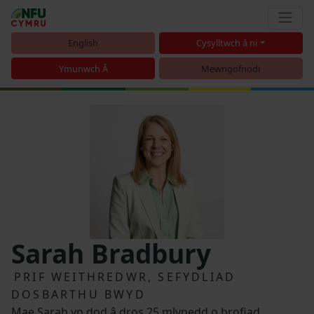
English
Cysylltwch â ni
Ymunwch Â
Mewngofnodi
Sarah Bradbury
PRIF WEITHREDWR, SEFYDLIAD
DOSBARTHU BWYD
Mae Sarah yn dod â dros 25 mlynedd o brofiad