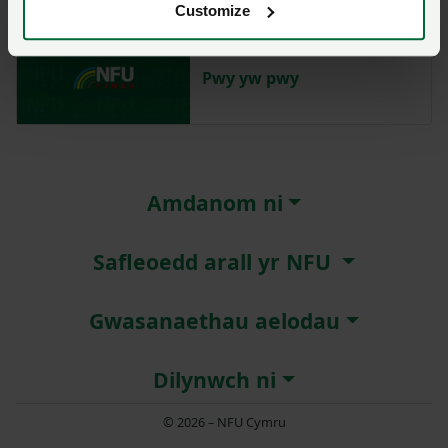
Customize
Pwy yw pwy
Amdanom ni
Safleoedd arall yr NFU
Gwasanaethau aelodau
Dilynwch ni
© 2026 – NFU Cymru