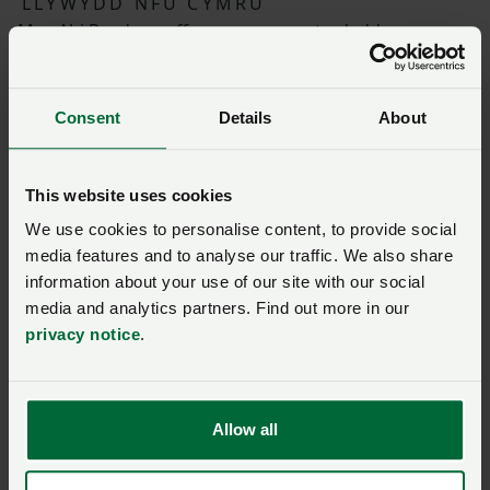
LLYWYDD NFU CYMRU
Mae Abi Reader yn ffermwr cymysg trydedd
genhedlaeth, ac yn ffermio mewn partneriaeth â’i
rhieni a’i hewythr yng Ngwenfô ychydig y tu allan i
Gaerdydd. Mae Fferm Goldsland yn gartref i 200 o
Consent
Details
About
wartheg godro, 150 o ddefaid, 90 o wartheg eidion a
120 erw o dir âr. Mae Abi yn gyd-sylfaenydd Cows on
Tour, yn westeiwr ar 'Open Farm Sunday'ac yn gyn-
This website uses cookies
Ffermwraig y Flwyddyn NFU Cymru Wales.
We use cookies to personalise content, to provide social
media features and to analyse our traffic. We also share
information about your use of our site with our social
media and analytics partners. Find out more in our
NFU Cymru
privacy notice
.
Allow all
Aled Jones