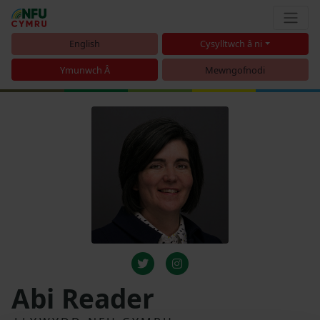
English
Cysylltwch â ni
Ymunwch Â
Mewngofnodi
Abi Reader