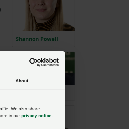
â
Shannon Powell
About
Paul Williams
affic. We also share
more in our
privacy notice
.