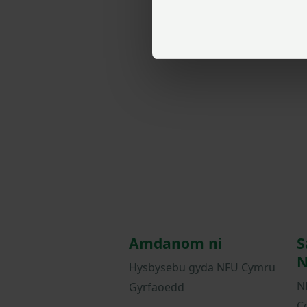
Amdanom ni
S
N
Hysbysebu gyda NFU Cymru
N
Gyrfaoedd
C