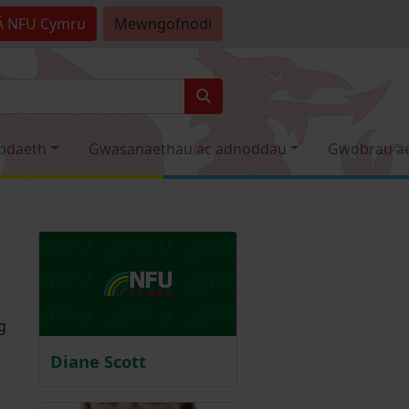
Â
NFU Cymru
Mewngofnodi
odaeth
Gwasanaethau ac adnoddau
Gwobrau a
g
Diane Scott