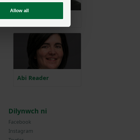
Allow all
Huw Thomas
Abi Reader
Dilynwch ni
Facebook
Instagram