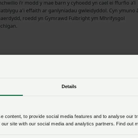
chwilio i’r modd y mae barn y cyhoedd yn cael ei ffurfio a’i
atblygu a'i effaith ar ganlyniadau gwleidyddol. Cyn ymuno 
aerdydd, roedd yn Gymrawd Fulbright ym Mhrifysgol
chigan.
Details
 content, to provide social media features and to analyse our tr
 our site with our social media and analytics partners. Find out 