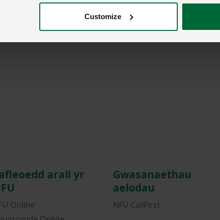
Customize
afleoedd arall yr
Gwasanaethau
FU
aelodau
FU Online
NFU CallFirst
ountryside Online