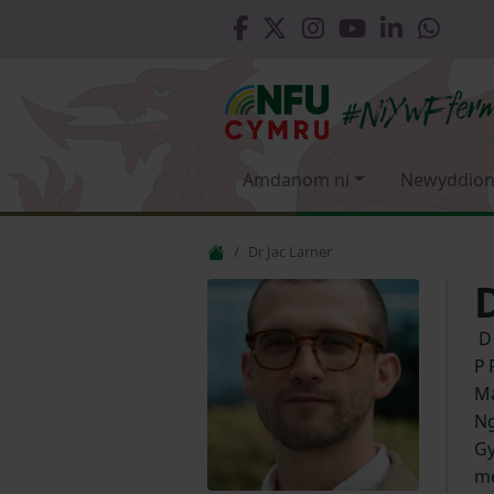
Amdanom ni
Newyddion
Dr Jac Larner
D
P
Ma
Ng
Gy
me