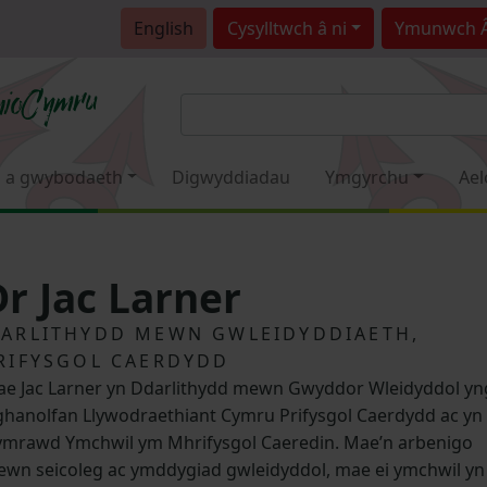
English
Cysylltwch â ni
Ymunwch 
 a gwybodaeth
Digwyddiadau
Ymgyrchu
Ael
Dr Jac Larner
ARLITHYDD MEWN GWLEIDYDDIAETH,
RIFYSGOL CAERDYDD
e Jac Larner yn Ddarlithydd mewn Gwyddor Wleidyddol yn
hanolfan Llywodraethiant Cymru Prifysgol Caerdydd ac yn
mrawd Ymchwil ym Mhrifysgol Caeredin. Mae’n arbenigo
wn seicoleg ac ymddygiad gwleidyddol, mae ei ymchwil yn